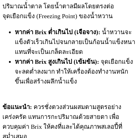
ปริมาณน้ำตาล โดยน้ำตาลมีผลโดยตรงต่อ
จุดเยือกแข็ง (Freezing Point) ของน้ำหวาน
หากค่า Brix ต่ำเกินไป (เจือจาง):
น้ำหวานจะ
แข็งตัวเร็วเกินไปจนกลายเป็นก้อนน้ำแข็งหนา
แทนที่จะเป็นเกล็ดละเอียด
หากค่า Brix สูงเกินไป (เข้มข้น):
จุดเยือกแข็ง
จะลดต่ำลงมาก ทำให้เครื่องต้องทำงานหนัก
ขึ้นเพื่อสร้างผลึกน้ำแข็ง
ข้อแนะนำ:
ควรชั่งตวงส่วนผสมตามสูตรอย่าง
เคร่งครัด แทนการกะปริมาณด้วยสายตา เพื่อ
ควบคุมค่า Brix ให้คงที่และได้คุณภาพสเลอปี้ที่
สม่ำเสมอ