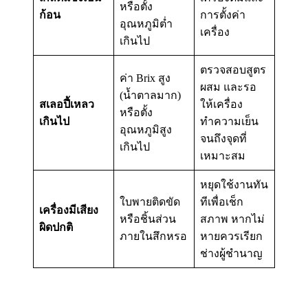
หรือตั้ง
ก้อน
การตั้งค่า
อุณหภูมิต่ำ
เครื่อง
เกินไป
ตรวจสอบสูตร
ค่า Brix สูง
ผสม และรอ
(น้ำตาลมาก)
สเลอปี้เหลว
ให้เครื่อง
หรือตั้ง
เกินไป
ทำความเย็น
อุณหภูมิสูง
จนถึงจุดที่
เกินไป
เหมาะสม
หยุดใช้งานทัน
ใบพายติดขัด
ทีเพื่อเช็ก
เครื่องมีเสียง
หรือชิ้นส่วน
สภาพ หากไม่
ผิดปกติ
หายควรเรียก
ภายในสึกหรอ
ช่างผู้ชำนาญ