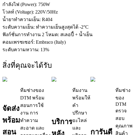
กำลังไฟ (Power): 750W
โวลท์ (Voltage): 220V/50Hz
น้ำยาทำความเย็น: R404
ระดับความเย็น: ทำความเย็นสูงสุดได้ -2°C
ฟังก์ชั่นการทำงาน 2 โหมด: สเลอปี้ + น้ำเย็น
คอมเพรซเซอร์: Embraco (Italy)
ระดับความหวาน: 13%
สิ่งที่คุณจะได้รับ
ทีมช่างของ
ทีมงาน
ทีมช่าง
DTM พร้อม
พร้อมให้
ของ
DTM
สอนการใช้
คำ
จัดส่ง
ตรวจ
งาน การ
ปรึกษา
สอบ
พร้อม
ทำความ
บริการ
อะไหล่
คุณภาพ
สะอาด และ
และ
สอน
การันตี
หลัง
สินค้า