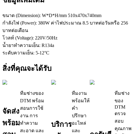
ขนาด (Dimension): W*D*H/mm 510x470x740mm
กำลังไฟ (Power): 380W ค่าไฟประมาณ 8.5 บาทต่อวันหรือ 256
บาทต่อเดือน
โวลท์ (Voltage): 220V/50Hz
น้ำยาทำความเย็น: R134a
ระดับความเย็น: 5-12°C
สิ่งที่คุณจะได้รับ
ทีมช่างของ
ทีมงาน
ทีมช่าง
DTM พร้อม
พร้อมให้
ของ
DTM
สอนการใช้
คำ
จัดส่ง
ตรวจ
งาน การ
ปรึกษา
สอบ
พร้อม
ทำความ
บริการ
อะไหล่
คุณภาพ
สะอาด และ
และ